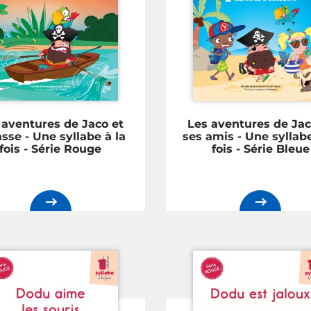
 aventures de Jaco et
Les aventures de Jac
sse - Une syllabe à la
ses amis - Une syllabe
fois - Série Rouge
fois - Série Bleue