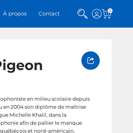
0
Rechercher
Voir
À propos
Contact
Voir
mon
le
panier
compte
Partager
Pigeon
ophoniste en milieu scolaire depuis
u en 2004 son diplôme de maîtrise
gue Michelle Khalil, dans la
ophonie afin de pallier le manque
 québécois et nord-américain.