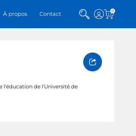
0
Rechercher
Voir
À propos
Contact
Voir
mon
le
panier
compte
Partager
l'éducation de l'Université de