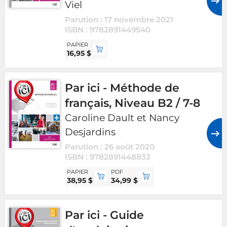
Viel
Parution : 17 novembre 2021
ISBN : 9782891449540
PAPIER
16,95 $
Par ici - Méthode de
français, Niveau B2 / 7-8
Caroline Dault et Nancy
Desjardins
Parution : 26 août 2020
ISBN : 9782891448833
PAPIER
PDF
38,95 $
34,99 $
Par ici - Guide