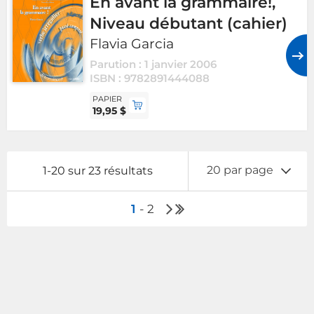
En avant la grammaire!,
Niveau débutant (cahier)
Flavia Garcia
Parution : 1 janvier 2006
ISBN : 9782891444088
PAPIER
19,95 $
20 par page
1-20 sur 23 résultats
Navigation
1
2
Page
Dernière
des
suivante
page
livres