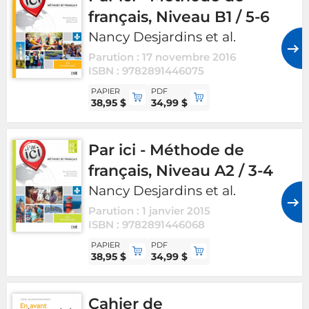
français, Niveau B1 / 5-6
Nancy Desjardins et al.
Parution : 17 novembre 2016
ISBN : 9782891446075
PAPIER
PDF
38,95 $
34,99 $
Par ici - Méthode de
français, Niveau A2 / 3-4
Nancy Desjardins et al.
Parution : 1 janvier 2015
ISBN : 9782891446068
PAPIER
PDF
38,95 $
34,99 $
Cahier de