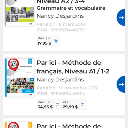
Niveau A2 / 3-4
Grammaire et vocabulaire
Nancy Desjardins
Parution : 8 mars 2018
ISBN : 9782891448239
PAPIER
17,95 $
Par ici - Méthode de
français, Niveau A1 / 1-2
Nancy Desjardins
Parution : 16 novembre 2017
ISBN : 9782891448024
PAPIER
PDF
34,95 $
29,99 $
Par ici - Méthode de