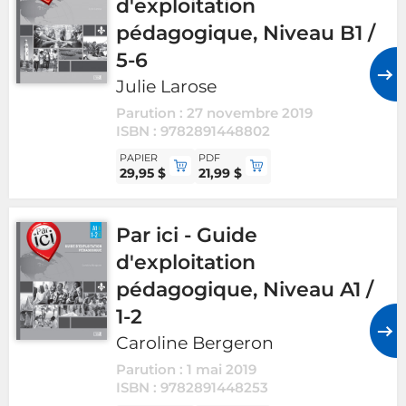
d'exploitation
pédagogique, Niveau B1 /
5-6
Julie Larose
Parution : 27 novembre 2019
ISBN : 9782891448802
PAPIER
PDF
29,95 $
21,99 $
Par ici - Guide
d'exploitation
pédagogique, Niveau A1 /
1-2
Caroline Bergeron
Parution : 1 mai 2019
ISBN : 9782891448253