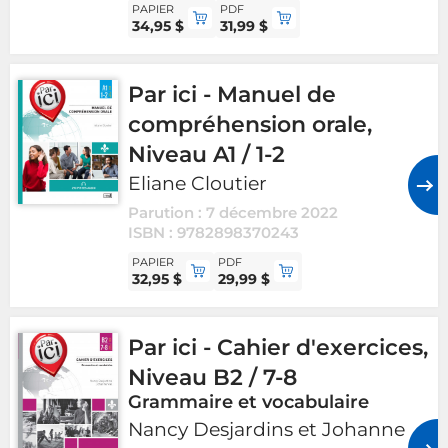
PAPIER
PDF
34,95 $
31,99 $
Par ici - Manuel de
compréhension orale,
Niveau A1 / 1-2
Eliane Cloutier
Parution : 7 décembre 2022
ISBN : 9782898370243
PAPIER
PDF
32,95 $
29,99 $
Par ici - Cahier d'exercices,
Niveau B2 / 7-8
Grammaire et vocabulaire
Nancy Desjardins et Johanne