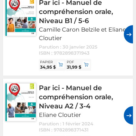
Par ici - Manuel de
compréhension orale,
Niveau B1 / 5-6
Camille Caron Belzile et Eliane
Cloutier
Parution : 30 janvier 2025
ISBN : 9782898371943
PAPIER
PDF
34,95 $
31,99 $
Par ici - Manuel de
compréhension orale,
Niveau A2 / 3-4
Eliane Cloutier
Parution : 1 février 2024
ISBN : 9782898371431