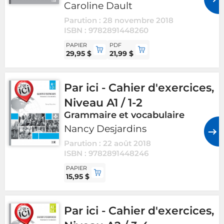
Caroline Dault
Parution : 28 novembre 2018
ISBN : 9782891448260
PAPIER
PDF
29,95 $
21,99 $
Par ici - Cahier d'exercices,
Niveau A1 / 1-2
Grammaire et vocabulaire
Nancy Desjardins
Parution : 22 août 2018
ISBN : 9782891448246
PAPIER
15,95 $
Par ici - Cahier d'exercices,