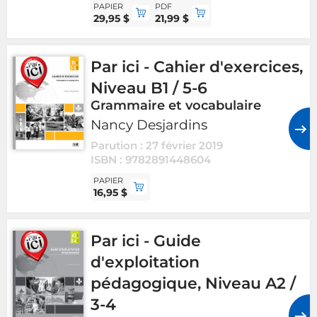
PAPIER
PDF
29,95 $
21,99 $
Par ici - Cahier d'exercices,
Niveau B1 / 5-6
Grammaire et vocabulaire
Nancy Desjardins
Parution : 27 février 2019
ISBN : 9782891448604
PAPIER
16,95 $
Par ici - Guide
d'exploitation
pédagogique, Niveau A2 /
3-4