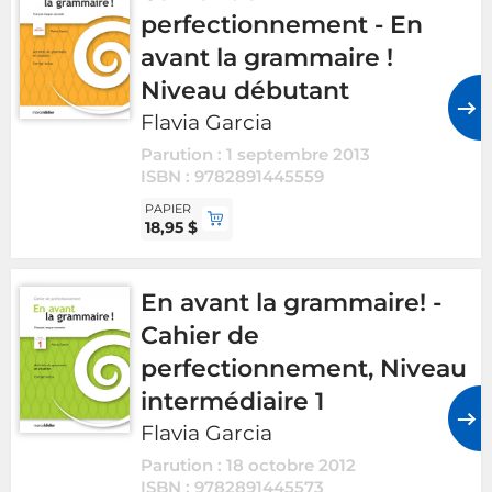
perfectionnement - En
avant la grammaire !
Niveau débutant
Flavia Garcia
Parution : 1 septembre 2013
ISBN : 9782891445559
PAPIER
18,95 $
En avant la grammaire! -
Cahier de
perfectionnement, Niveau
intermédiaire 1
Flavia Garcia
Parution : 18 octobre 2012
ISBN : 9782891445573