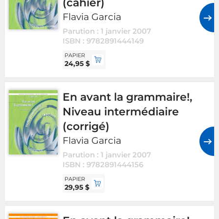
(cahier)
Flavia Garcia
Parution : 1 janvier 2007
ISBN : 9782891444149
PAPIER
24,95 $
En avant la grammaire!,
Niveau intermédiaire
(corrigé)
Flavia Garcia
Parution : 1 janvier 2007
ISBN : 9782891444156
PAPIER
29,95 $