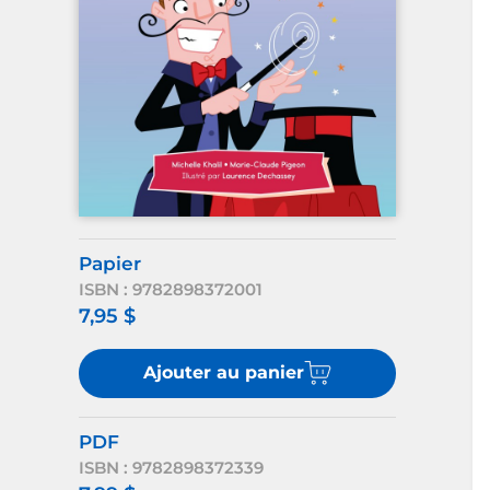
Papier
ISBN : 9782898372001
7,95 $
Ajouter au panier
PDF
ISBN : 9782898372339