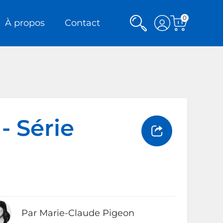
0
Rechercher
Voir
À propos
Contact
Voir
mon
le
panier
compte
 - Série
Par Marie-Claude Pigeon