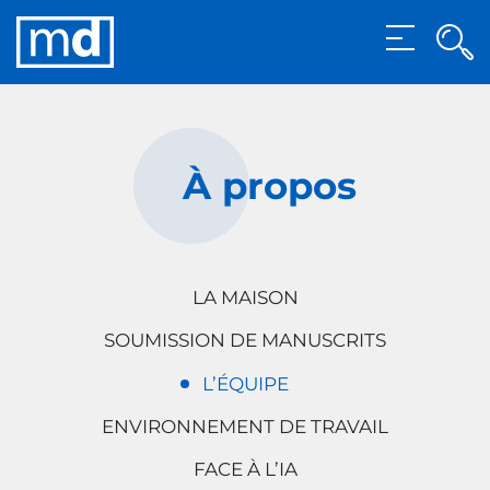
Rec
MENU
Rech
À propos
LA MAISON
SOUMISSION DE MANUSCRITS
L’ÉQUIPE
ENVIRONNEMENT DE TRAVAIL
FACE À L’IA