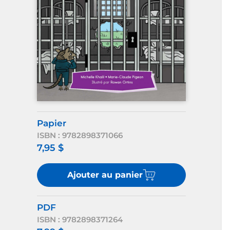
Papier
ISBN : 9782898371066
7,95 $
Ajouter au panier
PDF
ISBN : 9782898371264