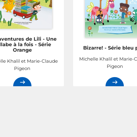
aventures de Lili - Une
llabe à la fois - Série
Bizarre! - Série bleu 
Orange
Michelle Khalil et Marie-
lle Khalil et Marie-Claude
Pigeon
Pigeon