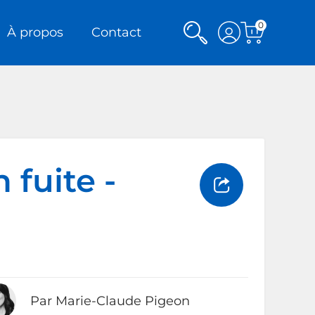
0
Rechercher
Voir
À propos
Contact
Voir
mon
le
panier
compte
 fuite -
Par Marie-Claude Pigeon