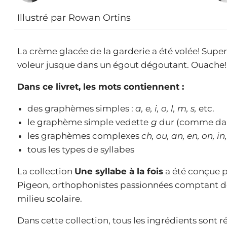
Illustré par Rowan Ortins
La crème glacée de la garderie a été volée! Supe
voleur jusque dans un égout dégoutant. Ouache! 
Dans ce livret, les mots contiennent :
des graphèmes simples :
a, e, i, o, l, m, s,
etc.
le graphème simple vedette
g
dur (comme dans
les graphèmes complexes
ch, ou, an, en, on, in
tous les types de syllabes
La collection
Une syllabe à la fois
a été conçue p
Pigeon, orthophonistes passionnées comptant d
milieu scolaire.
Dans cette collection, tous les ingrédients sont r