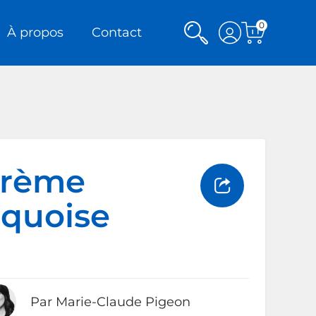
0
Rechercher
Voir
À propos
Contact
Voir
mon
le
panier
compte
crème
rquoise
Par Marie-Claude Pigeon