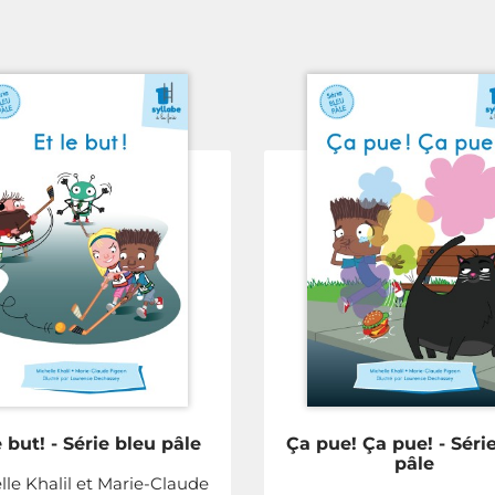
e but! - Série bleu pâle
Ça pue! Ça pue! - Séri
pâle
lle Khalil et Marie-Claude