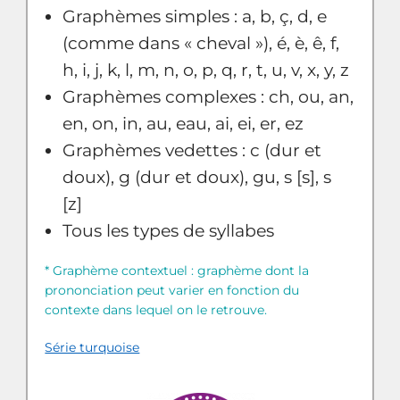
Graphèmes simples : a, b, ç, d, e
(comme dans « cheval »), é, è, ê, f,
h, i, j, k, l, m, n, o, p, q, r, t, u, v, x, y, z
Graphèmes complexes : ch, ou, an,
en, on, in, au, eau, ai, ei, er, ez
Graphèmes vedettes : c (dur et
doux), g (dur et doux), gu, s [s], s
[z]
Tous les types de syllabes
* Graphème contextuel : graphème dont la
prononciation peut varier en fonction du
contexte dans lequel on le retrouve.
Série turquoise