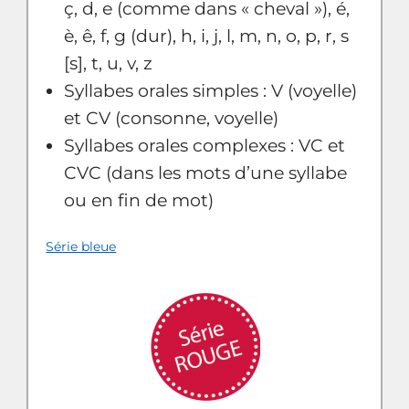
ç, d, e (comme dans « cheval »), é,
è, ê, f, g (dur), h, i, j, l, m, n, o, p, r, s
[s], t, u, v, z
Syllabes orales simples : V (voyelle)
et CV (consonne, voyelle)
Syllabes orales complexes : VC et
CVC (dans les mots d’une syllabe
ou en fin de mot)
Série bleue