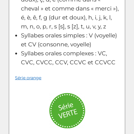
cheval » et comme dans « merci »),
é, è, ê, f, g (dur et doux), h, i, j, k, l,
m, n, o, p, r, s [s], s [z], t, u, v, y, z
Syllabes orales simples : V (voyelle)
et CV (consonne, voyelle)
Syllabes orales complexes : VC,
CVC, CVCC, CCV, CCVC et CCVCC
Série orange