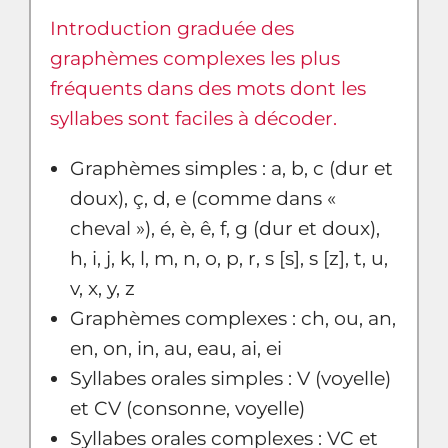
Introduction graduée des
graphèmes complexes les plus
fréquents dans des mots dont les
syllabes sont faciles à décoder.
Graphèmes simples : a, b, c (dur et
doux), ç, d, e (comme dans «
cheval »), é, è, ê, f, g (dur et doux),
h, i, j, k, l, m, n, o, p, r, s [s], s [z], t, u,
v, x, y, z
Graphèmes complexes : ch, ou, an,
en, on, in, au, eau, ai, ei
Syllabes orales simples : V (voyelle)
et CV (consonne, voyelle)
Syllabes orales complexes : VC et